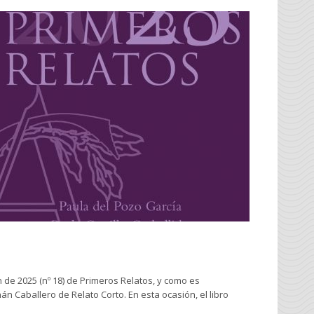
 de 2025 (nº 18) de Primeros Relatos, y como es
n Caballero de Relato Corto. En esta ocasión, el libro