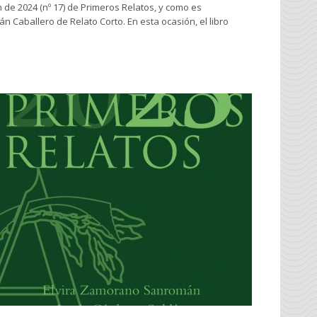
 de 2024 (nº 17) de Primeros Relatos, y como es
 Caballero de Relato Corto. En esta ocasión, el libro