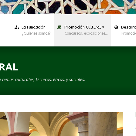
La Fundación
Promoción Cultural
»
Desarro
¿Quiénes somos?
Concursos, exposiciones…
Promoci
RAL
emas culturales, técnicos, éticos, y sociales.