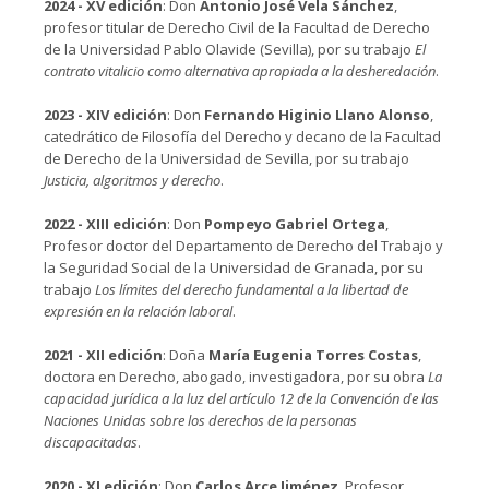
2024 - XV edición
: Don
Antonio José Vela Sánchez
,
profesor titular de Derecho Civil de la Facultad de Derecho
de la Universidad Pablo Olavide (Sevilla), por su trabajo
El
contrato vitalicio como alternativa apropiada a la desheredación
.
2023 - XIV edición
: Don
Fernando Higinio Llano Alonso
,
catedrático de Filosofía del Derecho y decano de la Facultad
de Derecho de la Universidad de Sevilla, por su trabajo
Justicia, algoritmos y derecho
.
2022 - XIII edición
: Don
Pompeyo Gabriel Ortega
,
Profesor doctor del Departamento de Derecho del Trabajo y
la Seguridad Social de la Universidad de Granada, por su
trabajo
Los límites del derecho fundamental a la libertad de
expresión en la relación laboral
.
2021 - XII edición
: Doña
María Eugenia Torres Costas
,
doctora en Derecho, abogado, investigadora, por su obra
La
capacidad jurídica a la luz del artículo 12 de la Convención de las
Naciones Unidas sobre los derechos de la personas
discapacitadas
.
2020 - XI edición
: Don
Carlos Arce Jiménez
, Profesor