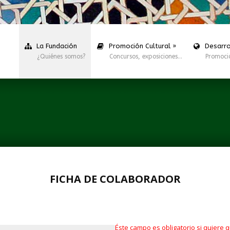
La Fundación
Promoción Cultural
»
Desarro
¿Quiénes somos?
Concursos, exposiciones…
Promoci
FICHA DE COLABORADOR
Éste campo es obligatorio si quiere 