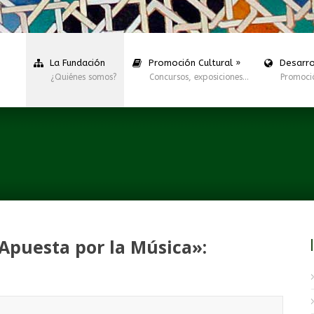
La Fundación
Promoción Cultural
»
Desarro
¿Quiénes somos?
Concursos, exposiciones…
Promoci
Apuesta por la Música»: