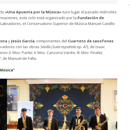
clo
«Una Apuesta por la Música»
tuvo lugar el pasado miércoles
aciones, este ciclo está organizado por la
Fundación de
e Labradores, el Conservatorio Superior de Música Manuel Castillo
esta
y
Jesús García
, componentes del
Cuarteto de saxofones
abradores con las obras
Sevilla (Suite española op. 47)
, de Isaac
ov (I. Mov. Partie; II. Mov. Canzona Variée; III. Mov. Finale);
”
, de Manuel de Falla.
 Música”