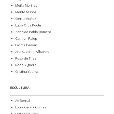
Meña Morillas
Mento Muñoz
Sierra Muñoz
Lucía Ortiz Poole
Zenaida Pablo-Romero
Carmen Palop
Fátima Pemán
Ana S. Valderrábanos
Rosa de Trías
Rocío Viguera
Cristina Ybarra
ESCULTURA
Ati Bernal
Loles García Gómez
Marga Gª Pinto