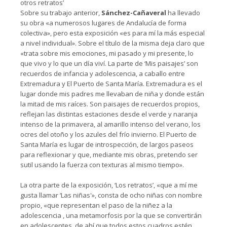
otros retratos’
Sobre su trabajo anterior,
Sánchez-Cañaveral
ha llevado
su obra «a numerosos lugares de Andalucía de forma
colectiva», pero esta exposición «es para mí la más especial
a nivel individual». Sobre el título de la misma deja claro que
«trata sobre mis emociones, mi pasado y mi presente, lo
que vivo y lo que un día viví. La parte de ‘Mis paisajes’ son
recuerdos de infancia y adolescencia, a caballo entre
Extremadura y El Puerto de Santa María. Extremadura es el
lugar donde mis padres me llevaban de niña y donde están
la mitad de mis raíces. Son paisajes de recuerdos propios,
reflejan las distintas estaciones desde el verde y naranja
intenso de la primavera, al amarillo intenso del verano, los
ocres del otoño y los azules del frío invierno. El Puerto de
Santa María es lugar de introspección, de largos paseos
para reflexionar y que, mediante mis obras, pretendo ser
sutil usando la fuerza con texturas al mismo tiempo».
La otra parte de la exposición, ‘Los retratos’, «que a mí me
gusta llamar ‘Las niñas'», consta de ocho niñas con nombre
propio, «que representan el paso de la niñez a la
adolescencia , una metamorfosis por la que se convertirán
en adolescentes, de ahí que todos estos cuadros estén