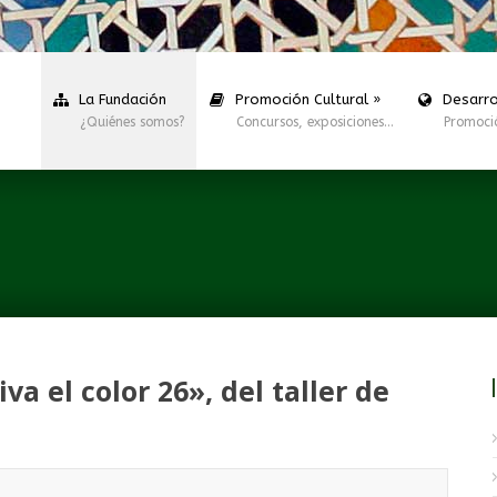
La Fundación
Promoción Cultural
»
Desarro
¿Quiénes somos?
Concursos, exposiciones…
Promoci
a el color 26», del taller de