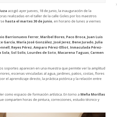
luza
acogió ayer jueves, 18 de junio, la inauguración de la
ras realizadas en el taller de la calle Goles por los maestros
arse
hasta el
martes 30 de junio
, en horario de lunes a viernes
io Barrionuevo Ferrer
,
Maribel Bores
,
Paco Broca
,
Juan Luis
te García
,
María José González
,
José Jerez
,
Bene Jurado
,
Julia
onnell
,
Reyes Pérez
,
Amparo Pérez-Elliot
,
Inmaculada Pérez-
 Sola
,
Sol Solis
,
Lourdes de Soto
,
Macarena Taguas
,
Carmen
tintos soportes aparecen en una muestra que permite ver la amplitud
teriores, escenas vinculadas al agua, jardines, patios, costas, flores
el aprendizaje directo, la práctica pictórica y la relación entre
ler como espacio de formación artística. En torno a
Meña Morillas
e comparten horas de pintura, correcciones, estudio técnico y