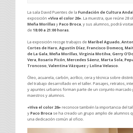
La sala David Puentes de la
Fundación de Cultura Anda
exposición
«Viva el color 26»
. La muestra, que reúne 28 ob
Meña Morillas
y
Paco Broca
, y sus alumnos, podrá visit
de
18:00 a 21:00 horas
.
La exposición recoge trabajos de
Maribel Aguado
,
Anton
Cortes de Haro
,
Agustín Díaz
,
Francisco Domecq
,
Mai
de La Gala
,
Meña Morillas
,
Virginia Motilva
,
Gerry O’D
Vera
,
Rosario Picón
,
Mercedes Sáenz
,
Marta Sola
,
Pepa
Troncoso
,
Valentina Vázquez
y
Lolina Velasco
.
Óleo, acuarela, carbón, acrílico, cera y técnica sobre dis
del trabajo desarrollado en el taller. Paisajes, retratos, in
y apuntes urbanos forman parte de un conjunto marcado por 
maestros y alumnos.
«Viva el color 26»
reconoce también la importancia del tal
y
Paco Broca
se ha creado un grupo amplio de alumnos qu
una dedicación común al oficio.