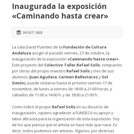
Inaugurada la exposición
«Caminando hasta crear»
30 OCT 2023
La sala David Puentes de la
Fundación de Cultura
Andaluza
acogió el pasado viernes, 27 de octubre, la
inauguración de la exposición
«Caminando hasta crear»
.
Este proyecto del
Colectivo Taller Rafael Solís
, compuesto
por obras del propio maestro
Rafael Solís
y tres de sus
alumnos (
Juan Aguilera
,
Carmen Ballesteros
y
Sol
Simón
), puede visitarse hasta el próximo viernes 17 de
noviembre, de lunes a viernes de 18:00 a 21:00 horas, y
sábados de 11:00 a 14:00 h. y de 18:00 a 21:00 h.
Como indicó el propio
Rafael Solís
en su discurso de
inauguración, «quiero agradecer a FUNDECA su apoyo y
labor altruista para la organización de esta exposición. Soy
de los que piensa que el artista se hace más que nace. Es
decir, todos podemos ser artistas. Algunos, por diversas