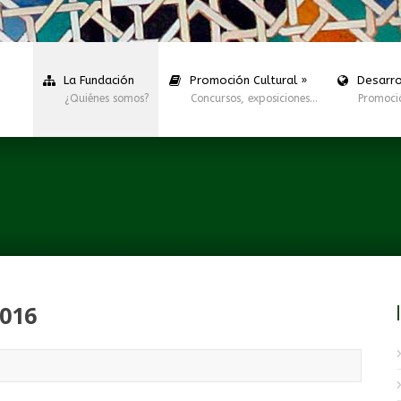
La Fundación
Promoción Cultural
»
Desarro
¿Quiénes somos?
Concursos, exposiciones…
Promoci
2016