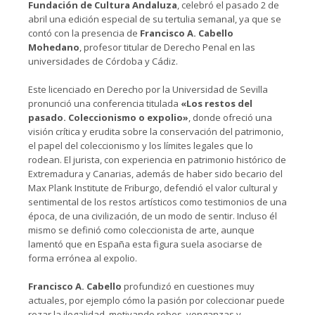
Fundación de Cultura Andaluza
, celebró el pasado 2 de
abril una edición especial de su tertulia semanal, ya que se
contó con la presencia de
Francisco A. Cabello
Mohedano
, profesor titular de Derecho Penal en las
universidades de Córdoba y Cádiz.
Este licenciado en Derecho por la Universidad de Sevilla
pronunció una conferencia titulada
«Los restos del
pasado. Coleccionismo o expolio»
, donde ofreció una
visión crítica y erudita sobre la conservación del patrimonio,
el papel del coleccionismo y los límites legales que lo
rodean. El jurista, con experiencia en patrimonio histórico de
Extremadura y Canarias, además de haber sido becario del
Max Plank Institute de Friburgo, defendió el valor cultural y
sentimental de los restos artísticos como testimonios de una
época, de una civilización, de un modo de sentir. Incluso él
mismo se definió como coleccionista de arte, aunque
lamentó que en España esta figura suela asociarse de
forma errónea al expolio.
Francisco A. Cabello
profundizó en cuestiones muy
actuales, por ejemplo cómo la pasión por coleccionar puede
rozar la ilegalidad, motivando robos, venganzas y