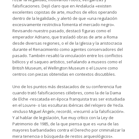
falsificaciones. Dejó claro que en Andalucía «existen
excelentes copistas de arte, muchos de ellos operando
dentro de la legalidad», y alertó de que «una regulación
excesivamente restrictiva fomenta el mercado negro».
Revisando nuestro pasado, destacó figuras como el
emperador Adriano, que trasladó obras de arte a Roma
desde diversas regiones, o el de la Iglesia y la aristocracia
durante el Renacimiento como agentes conservadores del
pasado. También resaltó la vinculación entre los conflictos
bélicos y el saqueo artístico, señalando a museos como el
British Museum, el Wellington Museum o el Louvre como
centros con piezas obtenidas en contextos discutibles.
Uno de los puntos más destacados de su conferencia fue
cuando trató falsificaciones célebres, como la de la Dama
de Elche -rescatada en época franquista tras ser estudiada
en el Louvre- o las esculturas ibéricas del relojero de Yecla.
«Incluso Miguel Ángel», recordó, «recurrió a la falsificación».
Y al hablar de legislación, fue muy crítico con la Ley de
Patrimonio de 1985, de la que piensa que es «una de las
mayores barbaridades contra el Derecho por criminalizar la
mera tenencia o búsqueda de restos arqueológicos».