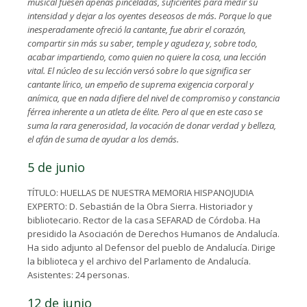
musical fuesen apenas pinceladas, suficientes para medir su
intensidad y dejar a los oyentes deseosos de más. Porque lo que
inesperadamente ofreció la cantante, fue abrir el corazón,
compartir sin más su saber, temple y agudeza y, sobre todo,
acabar impartiendo, como quien no quiere la cosa, una lección
vital. El núcleo de su lección versó sobre lo que significa ser
cantante lírico, un empeño de suprema exigencia corporal y
anímica, que en nada difiere del nivel de compromiso y constancia
férrea inherente a un atleta de élite. Pero al que en este caso se
suma la rara generosidad, la vocación de donar verdad y belleza,
el afán de suma de ayudar a los demás.
5 de junio
TÍTULO: HUELLAS DE NUESTRA MEMORIA HISPANOJUDIA
EXPERTO: D. Sebastián de la Obra Sierra. Historiador y
bibliotecario. Rector de la casa SEFARAD de Córdoba. Ha
presidido la Asociación de Derechos Humanos de Andalucía.
Ha sido adjunto al Defensor del pueblo de Andalucía. Dirige
la biblioteca y el archivo del Parlamento de Andalucía.
Asistentes: 24 personas.
12 de junio