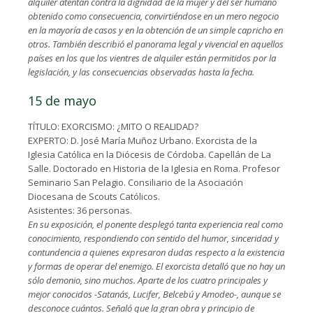
alquiler atentan contra la dignidad de la mujer y del ser humano
obtenido como consecuencia, convirtiéndose en un mero negocio
en la mayoría de casos y en la obtención de un simple capricho en
otros. También describió el panorama legal y vivencial en aquellos
países en los que los vientres de alquiler están permitidos por la
legislación, y las consecuencias observadas hasta la fecha.
15 de mayo
TÍTULO: EXORCISMO: ¿MITO O REALIDAD?
EXPERTO: D. José María Muñoz Urbano. Exorcista de la
Iglesia Católica en la Diócesis de Córdoba. Capellán de La
Salle. Doctorado en Historia de la Iglesia en Roma. Profesor
Seminario San Pelagio. Consiliario de la Asociación
Diocesana de Scouts Católicos.
Asistentes: 36 personas.
En su exposición, el ponente desplegó tanta experiencia real como
conocimiento, respondiendo con sentido del humor, sinceridad y
contundencia a quienes expresaron dudas respecto a la existencia
y formas de operar del enemigo. El exorcista detalló que no hay un
sólo demonio, sino muchos. Aparte de los cuatro principales y
mejor conocidos -Satanás, Lucifer, Belcebú y Amodeo-, aunque se
desconoce cuántos. Señaló que la gran obra y principio de