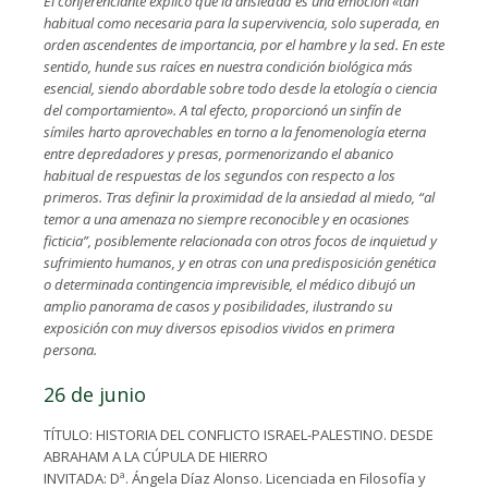
El conferenciante explicó que la ansiedad es una emoción «tan
habitual como necesaria para la supervivencia, solo superada, en
orden ascendentes de importancia, por el hambre y la sed. En este
sentido, hunde sus raíces en nuestra condición biológica más
esencial, siendo abordable sobre todo desde la etología o ciencia
del comportamiento». A tal efecto, proporcionó un sinfín de
símiles harto aprovechables en torno a la fenomenología eterna
entre depredadores y presas, pormenorizando el abanico
habitual de respuestas de los segundos con respecto a los
primeros. Tras definir la proximidad de la ansiedad al miedo, “al
temor a una amenaza no siempre reconocible y en ocasiones
ficticia”, posiblemente relacionada con otros focos de inquietud y
sufrimiento humanos, y en otras con una predisposición genética
o determinada contingencia imprevisible, el médico dibujó un
amplio panorama de casos y posibilidades, ilustrando su
exposición con muy diversos episodios vividos en primera
persona.
26 de junio
TÍTULO: HISTORIA DEL CONFLICTO ISRAEL-PALESTINO. DESDE
ABRAHAM A LA CÚPULA DE HIERRO
INVITADA: Dª. Ángela Díaz Alonso. Licenciada en Filosofía y